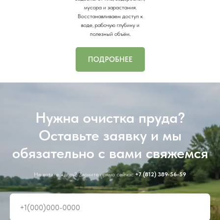
мусора и зарастания.
Восстанавливаем доступ к
воде, рабочую глубину и
полезный объём.
ПОДРОБНЕЕ
Нужна очистка пруда?
Оставьте заявку и мы
обязательно с вами свяжемся
Не хотите ждать? Звоните прямо
сейчас
+7 (812) 389-56-59